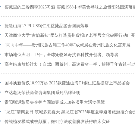
窖藏里的三餐四季2025习酒·窖藏1988中华美食寻味之旅贵阳站圆满落
捷途山海L7 PLUS铜仁汇益捷品鉴会圆满落幕
天津商业大学“古韵新知”团队打造贵州虚拟IP 老字号文化破圈行动广
“同向中华——贵州民族古籍工作40年”成就展在贵州民族文化宫开展
市场地位声明：卫仕，全球宠物延寿抗衰科技开创者、领导者
高考结束放松计划！自驾广西贺州，高速费省一半，解锁千年古镇+仙
&#8203;
国补换新价仅10.99万起 2025款捷途山海T1铜仁汇益捷店上市品鉴会
立达老汤荣获尚普咨询集团系列品牌证明
贵阳联通彰显央企担当圆满完成5.18各项重大活动保障
“龙江”清爽夏日 筑城多彩夏天 黑龙江省2025年度夏季避暑旅游推介会
传统植发模式或被颠覆，微针疗法改善脱发获得临床实证