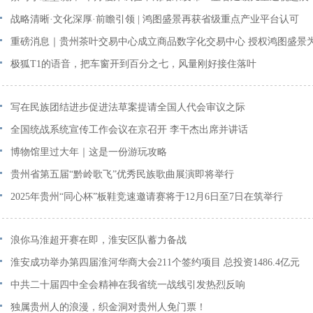
战略清晰·文化深厚·前瞻引领 | 鸿图盛景再获省级重点产业平台认可
重磅消息｜贵州茶叶交易中心成立商品数字化交易中心 授权鸿图盛景
营商
极狐T1的语音，把车窗开到百分之七，风量刚好接住落叶
写在民族团结进步促进法草案提请全国人代会审议之际
全国统战系统宣传工作会议在京召开 李干杰出席并讲话
博物馆里过大年｜这是一份游玩攻略
贵州省第五届“黔岭歌飞”优秀民族歌曲展演即将举行
2025年贵州“同心杯”板鞋竞速邀请赛将于12月6日至7日在筑举行
浪你马淮超开赛在即，淮安区队蓄力备战
淮安成功举办第四届淮河华商大会211个签约项目 总投资1486.4亿元
中共二十届四中全会精神在我省统一战线引发热烈反响
独属贵州人的浪漫，织金洞对贵州人免门票！