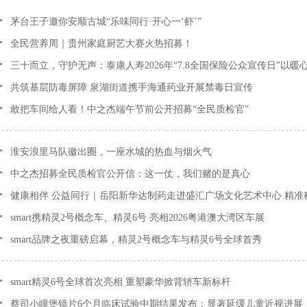
茅台王子邀你安顺古城“乐味同行·开心一‘虾’”
全民营养周｜贵州家庭厨艺大赛火热招募！
三十而立，守护无声：泰康人寿2026年“7.8全国保险公众宣传日”以暖
最长情的告白
共筑基层防毒屏障 泉湖街道携手海通药业开展禁毒日宣传
敢把车间给人看！中之杰端午节前公开招募“全民质检官”
淮安浪里马队徽出圈，一座水城的热血与烟火气
中之杰招募全民质检官公开信：这一仗，我们赌的是真心
健康相伴 公益同行｜岳阳新华达制药走进盛汇广场文化艺术中心 精准
守护中老年健康
smart携精灵2号概念车、精灵6号 亮相2026粤港澳大湾区车展
smart品牌之夜重磅启幕，精灵2号概念车与精灵6号全球首秀
smart精灵6号全球首次亮相 重塑豪华掀背轿车新标杆
蔡司小瞳堡镜片6个月临床试验中期结果发布：显著延缓儿童近视进展