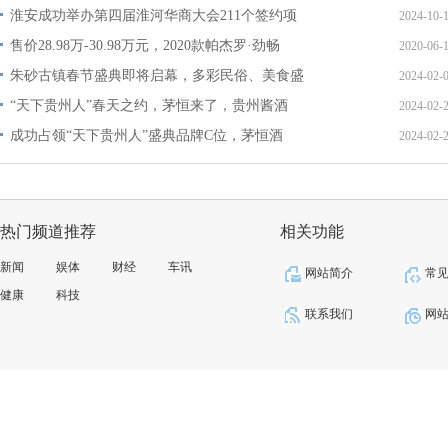
淮安成功举办第四届淮河华商大会211个签约项
2024-10-
售价28.98万-30.98万元，2020款帕杰罗·劲畅
2020-06-
朱砂古镇春节盛典即将启幕，多彩民俗、美食盛
2024-02-
“天下贵州人”春天之约，茅恒来了，贵州酱酒
2024-02-
成功占领“天下贵州人”盛典品牌C位，茅恒酒
2024-02-
热门频道推荐
相关功能
新闻
娱体
财经
车讯
网站简介
常
健康
科技
联系我们
网