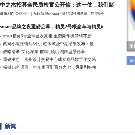
中之杰招募全民质检官公开信：这一仗，我们赌
健康相伴 公益同行｜岳阳新华达
smart携精灵2号概念车、精灵6号
smart品牌之夜重磅启幕，精灵2号概念车与精灵6
smart精灵6号全球首次亮相 重塑豪华掀背轿车新
蔡司小瞳堡镜片6个月临床试验中期结果发布：显
茅
战略清晰·文化深厚·前瞻引领 | 鸿图盛景再获
全
三
重磅消息｜贵州茶叶交易中心成立商品数字化交易
滚
极狐T1的语音，把车窗开到百分之七，风量刚好接
新闻