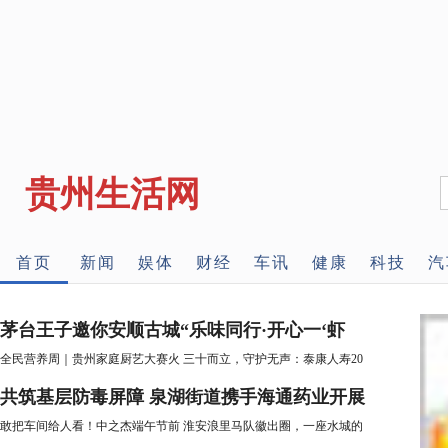
贵州生活网
首页
新闻
娱体
财经
车讯
健康
科技
汽
茅台王子邀你安顺古城“乐味同行·开心一‘虾
全民营养周｜贵州家庭厨艺大赛火
三十而立，守护无声：泰康人寿20
共筑基层防毒屏障 泉湖街道携手海通药业开展
敢把车间给人看！中之杰端午节前
淮安浪里马队徽出圈，一座水城的