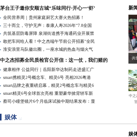
新
茅台王子邀你安顺古城“乐味同行·开心一‘虾’
全民营养周｜贵州家庭厨艺大赛火热招募！
三十而立，守护无声：泰康人寿2026年“7.8全国
共筑基层防毒屏障 泉湖街道携手海通药业开展禁
敢把车间给人看！中之杰端午节前公开招募“全民
淮安浪里马队徽出圈，一座水城的热血与烟火气
共
中之杰招募全民质检官公开信：这一仗，我们赌的
健康相伴 公益同行｜岳阳新华达制药走进盛汇广
smart携精灵2号概念车、精灵6号 亮相2026粤港
smart品牌之夜重磅启幕，精灵2号概念车与精灵6
smart精灵6号全球首次亮相 重塑豪华掀背轿车新
中之
蔡司小瞳堡镜片6个月临床试验中期结果发布：显
娱体
娱